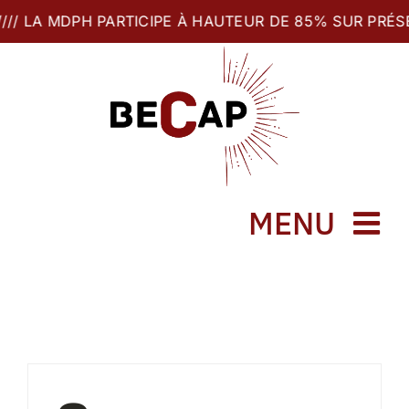
Skip
//// LA MDPH PARTICIPE À HAUTEUR DE 85% SUR PRÉS
to
content
MENU
Accueil
J’achète !