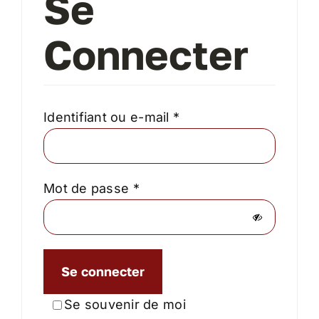
Se
Les aides
Connecter
À propos
Contact
Obligatoire
Identifiant ou e-mail
*
Mon compte
Obligatoire
Mot de passe
*
Panier
Se connecter
Se souvenir de moi